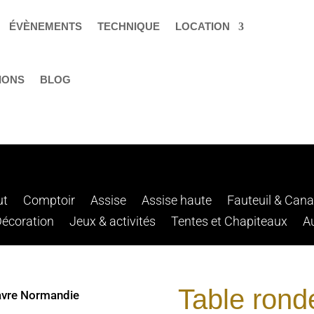
ÉVÈNEMENTS
TECHNIQUE
LOCATION
IONS
BLOG
ut
Comptoir
Assise
Assise haute
Fauteuil & Can
Décoration
Jeux & activités
Tentes et Chapiteaux
A
Table rond