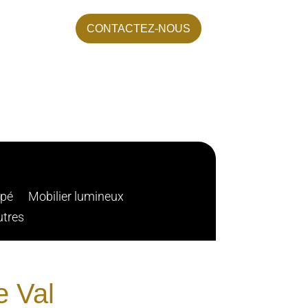
CONTACTEZ-NOUS
apé
Mobilier lumineux
utres
e Val