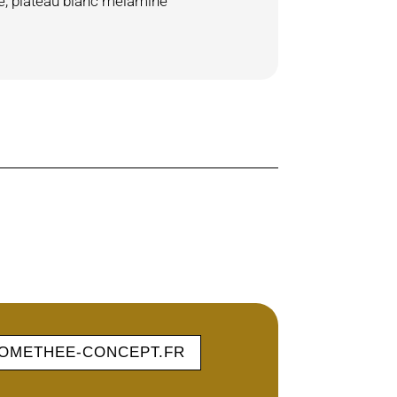
e, plateau blanc mélaminé
OMETHEE-CONCEPT.FR