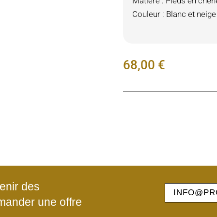
Matière : Pieds en chên
Couleur : Blanc et neige
68,00
€
enir des
INFO@PR
mander une offre