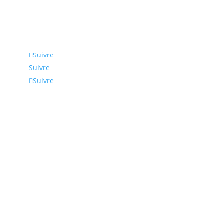
Suivez-nous
Suivre
Suivre
Suivre
Coordonnées
Nous intervenons en Normandie, Rouen, Le Havre,
Paris et en Ile de France. Nous pouvons bien
entendu élargir notre zone d’activité à toute la
France