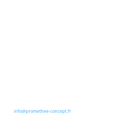
756, Route des Entreprises
76430 OUDALLE
02 35 45 88 73
info@promethee-concept.fr