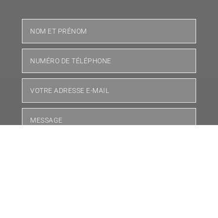
=
5 + 12
JE FONCE !