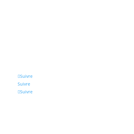
Suivez-nous
Suivre
Suivre
Suivre
Coordonnées
Nous intervenons en Normandie, Rouen, Le Havre,
Paris et en Ile de France. Nous pouvons bien