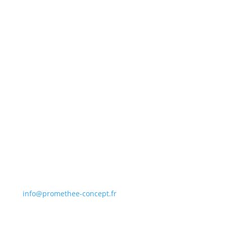
756, Route des Entreprises
76430 OUDALLE
02 35 45 88 73
info@promethee-concept.fr