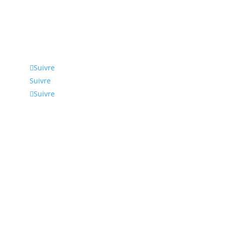
Suivez-nous
Suivre
Suivre
Suivre
Coordonnées
Nous intervenons en Normandie, Rouen, Le Havre,
Paris et en Ile de France. Nous pouvons bien
entendu élargir notre zone d’activité à toute la
France