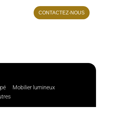
CONTACTEZ-NOUS
apé
Mobilier lumineux
utres