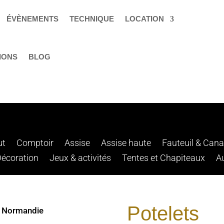
ÉVÈNEMENTS
TECHNIQUE
LOCATION
IONS
BLOG
ut
Comptoir
Assise
Assise haute
Fauteuil & Can
Décoration
Jeux & activités
Tentes et Chapiteaux
A
Potelets