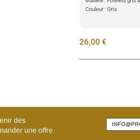
Matière : Potelets gris 
Couleur : Gris
26,00
€
enir des
INFO@PR
mander une offre