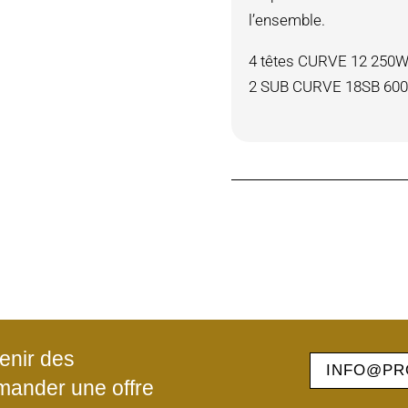
l’ensemble.
4 têtes CURVE 12 250W 
2 SUB CURVE 18SB 60
enir des
INFO@PR
mander une offre