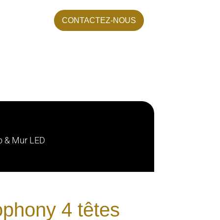
CONTACTEZ-NOUS
o & Mur LED
phony 4 têtes