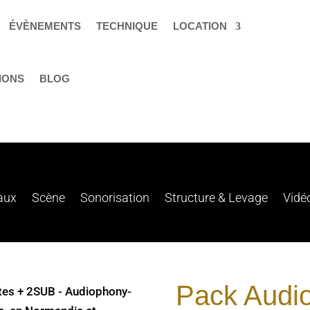
ÉVÈNEMENTS
TECHNIQUE
LOCATION
IONS
BLOG
aux
Scène
Sonorisation
Structure & Levage
Vidé
Pack Audio