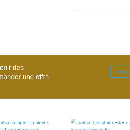
enir des
info@
mander une offre