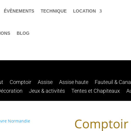
ÉVÈNEMENTS
TECHNIQUE
LOCATION
IONS
BLOG
ut
Comptoir
Assise
Assise haute
Fauteuil & Can
Décoration
Jeux & activités
Tentes et Chapiteaux
A
Comptoir