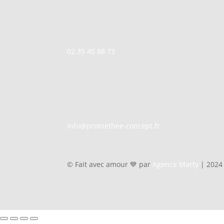
02 35 45 88 73
info@promethee-concept.fr
© Fait avec amour 💙 par
Agence Marty
| 2024