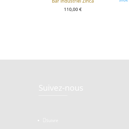
Bar industriel Zinca
110,00
€
Suivez-nous
Suivre