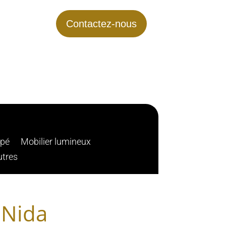
Contactez-nous
apé
Mobilier lumineux
utres
 Nida