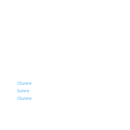
Suivez-nous
Suivre
Suivre
Suivre
Coordonnées
Nous intervenons en Normandie, Rouen, Le Havre,