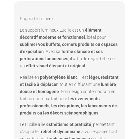
Support lumineux
Le support lumineux Lucille est un
élément
décoratif moderne et fonctionnel
, idéal pour
sublimer vos buffets, corners produits ou espaces
d’exposition
. Avec sa
forme élancée et ses
perforations lumineuses
, il attire le regard et crée
un
effet visuel élégant et original
.
Réalisé en
polyéthylène blanc
, il est
léger, résistant
et facile à déplacer
, tout en diffusant une
lumière
douce et homogène
. Son design contemporain en
fait un choix parfait pour
les événements
professionnels, les réceptions, les lancements de
produits ou les décors scénographiques
.
Le Lucille allie
esthétisme et praticité
, permettant
d’apporter
relief et dynamisme
à vos espaces tout
en renforçant l’
ambiance lumineuse
de votre