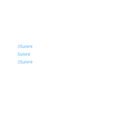
Suivez-nous
Suivre
Suivre
Suivre
Coordonnées
Nous intervenons en Normandie, Rouen, Le Havre,
Paris et en Ile de France. Nous pouvons bien
entendu élargir notre zone d’activité à toute la
France