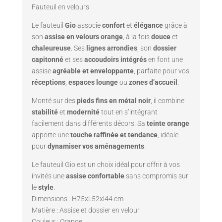
Fauteuil en velours
Le fauteuil
Gio
associe
confort
et
élégance
grâce à
son
assise en velours orange
, à la fois
douce
et
chaleureuse
. Ses
lignes arrondies
, son
dossier
capitonné
et ses
accoudoirs intégrés
en font une
assise
agréable et enveloppante
, parfaite pour vos
réceptions
,
espaces lounge
ou
zones d’accueil
.
Monté sur des
pieds fins en métal noir
, il combine
stabilité
et
modernité
tout en s’intégrant
facilement dans différents décors. Sa
teinte orange
apporte une
touche raffinée et tendance
, idéale
pour
dynamiser vos aménagements
.
Le fauteuil Gio est un choix idéal pour offrir à vos
invités une
assise confortable
sans compromis sur
le
style
.
Dimensions : H75xL52xl44 cm
Matière : Assise et dossier en velour
Couleur : Orange