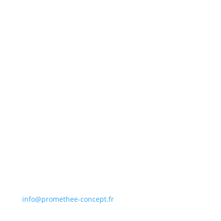
756, Route des Entreprises
76430 OUDALLE
02 35 45 88 73
info@promethee-concept.fr