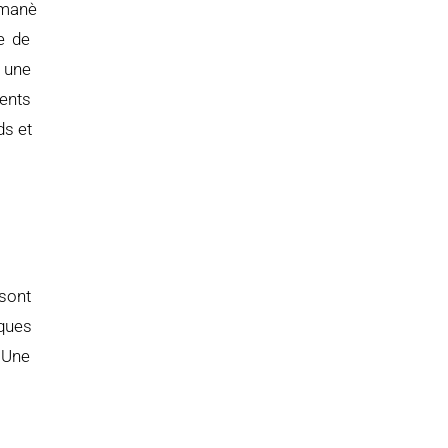
manè
pe
de
t
une
ments
ds
et
sont
ques
.
Une