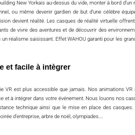
building
New
Yorkais
au-
dessus
du
vide,
monter à
bord
d’
un
nnel,
ou
mê
me
devenir
gardien
de
but
d’
une
cé
lè
bre é
qui
ision
devient
ré
alité.
Les
casques
de
ré
alité
virtuelle
offren
pants
de
vivre
des
aventures
et
de
dé
couvrir
des
environne
c
un
ré
alisme
saisissant.
Effet
WAHOU
garanti
pour
les
gran
 et facile à intègrer
gie
VR
est
plus
accessible
que
jamais.
Nos
animations
VR
ce
et à
inté
grer
dans
votre é
vé
nement.
Nous
louons
nos
cas
istance
technique
ainsi
que
le
mise
en
place
des
casques
soiré
e
d’
entreprise,
arbre
de
noë
l,
olympiades….