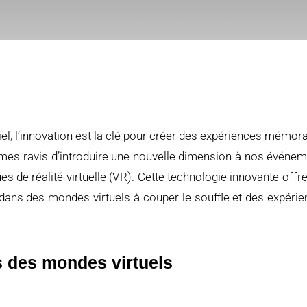
el,
l’
innovation
est
la
clé
pour
cré
er
des
expé
riences
mé
mora
mes
ravis
d’introduire
une
nouvelle
dimension à
nos é
vé
nem
ues
de
ré
alité
virtuelle (
VR).
Cette
technologie
innovante
offr
dans
des
mondes
virtuels à
couper
le
souffle
et
des
expé
ri
s
des
mondes
virtuels