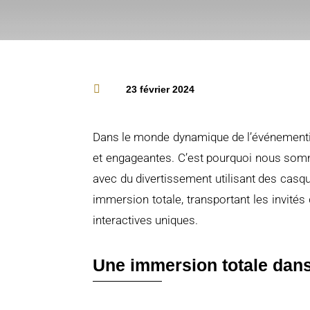

23 février 2024
Dans
le
monde
dynamique
de
l’é
vé
nementi
et
engageantes.
C’est
pourquoi
nous
som
avec
du
divertissement
utilisant
des
casq
immersion
totale,
transportant
les
invité
s
interactives
uniques.
Une
immersion
totale
dan