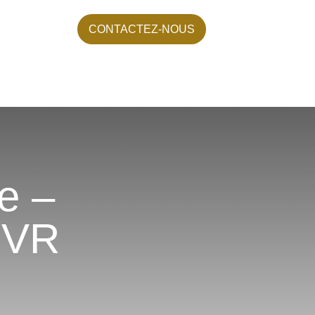
CONTACTEZ-NOUS
e –
 VR