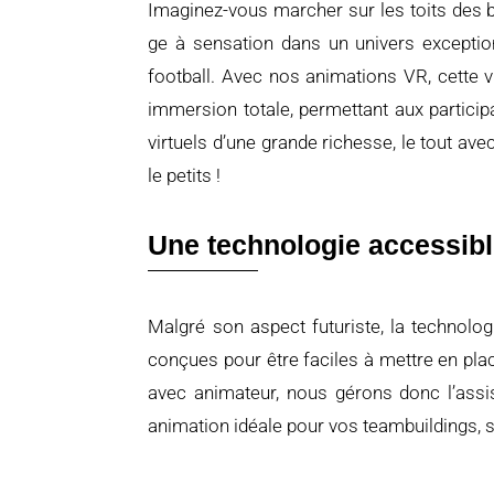
Imaginez-
vous
marcher
sur
les
toits
des
ge à
sensation
dans
un
univers
exceptio
football.
Avec
nos
animations
VR,
cette
v
immersion
totale,
permettant
aux
partici
virtuels
d’une
grande
richesse,
le
tout
ave
le
petits !
Une technologie accessible
Malgré
son
aspect
futuriste,
la
technolo
conç
ues
pour ê
tre
faciles à
mettre
en
pla
avec
animateur,
nous
gé
rons
donc
l’
ass
animation
idé
ale
pour
vos
teambuildings,