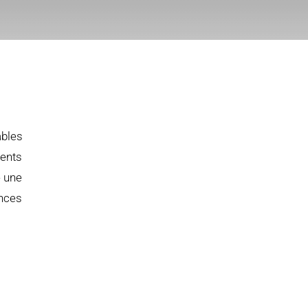
bles
ents
e
une
ences